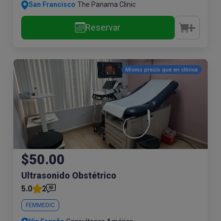
San Francisco
The Panama Clinic
Reservar
Mismo precio que en
clínica
$50.00
Ultrasonido Obstétrico
5.0
2
FEMMEDIC