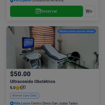
Vía España
Consultorios América.
Reservar
Mismo precio que en
clínica
$50.00
Ultrasonido Obstétrico
5.0
1
Women Care Clinic
Villa Lucre
Centro Clínico San Judas Tadeo.