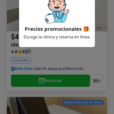
Precios promocionales 🎁
$46.00
Escoge la clínica y reserva en línea.
Ultrasonido Obstétrico
4.8
61
Hotel Clinic
Bella Vista
Calle 45, diagonal al Riba Smith.
Reservar
Mismo precio que en
clínica