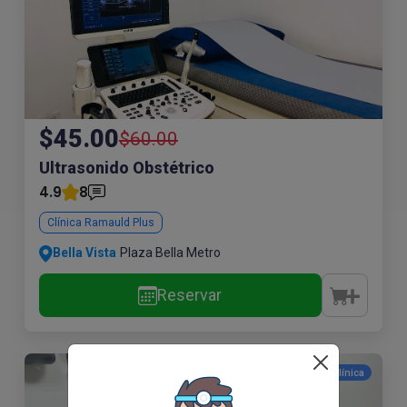
$45.00
$60.00
Ultrasonido Obstétrico
4.9
8
Clínica Ramauld Plus
Bella Vista
Plaza Bella Metro
Reservar
Mismo precio que en
clínica