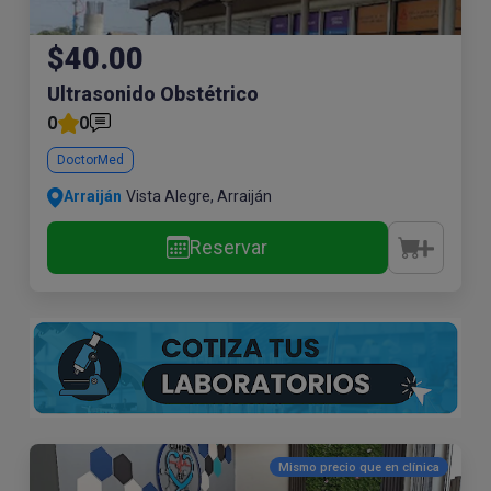
$40.00
Ultrasonido Obstétrico
0
0
DoctorMed
Arraiján
Vista Alegre, Arraiján
Reservar
Mismo precio que en
clínica