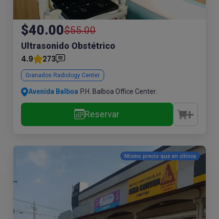
$40.00
$55.00
Ultrasonido Obstétrico
4.9
273
Granados Radiology Center
Avenida Balboa
P.H. Balboa Office Center.
Reservar
Mismo precio que en
clínica