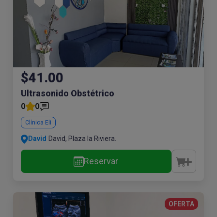
$41.00
Ultrasonido Obstétrico
0
0
Clínica Eli
David
David, Plaza la Riviera.
Reservar
OFERTA