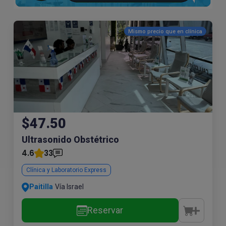
Mismo precio que en
clínica
$47.50
Ultrasonido Obstétrico
4.6
33
Clínica y Laboratorio Express
Paitilla
Vía Israel
Reservar