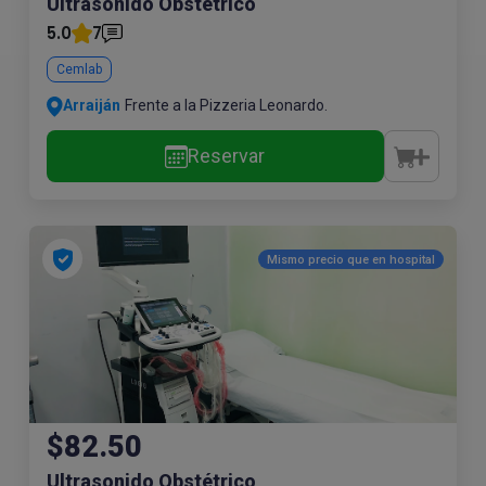
Ultrasonido Obstétrico
5.0
7
Cemlab
Arraiján
Frente a la Pizzeria Leonardo.
Reservar
Mismo precio que en
hospital
$82.50
Ultrasonido Obstétrico