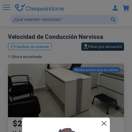
Velocidad de Conducción Nerviosa
Cambiar de examen
Filtrar por ubicación
1 Clínica encontrada
Mismo precio que en
clínica
$230.00