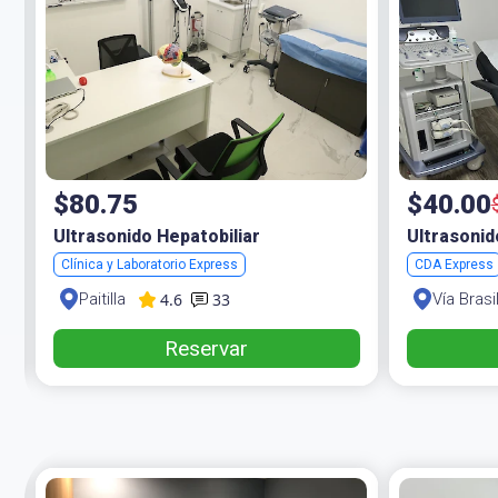
$80.75
$40.00
Ultrasonido Hepatobiliar
Ultrasonid
Clínica y Laboratorio Express
CDA Express
4.6
33
Paitilla
Vía Brasi
Reservar