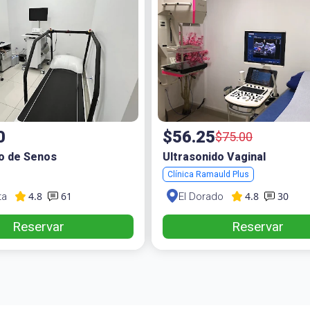
0
$56.25
$75.00
o de Senos
Ultrasonido Vaginal
Clínica Ramauld Plus
4.8
4.8
61
30
ta
El Dorado
Reservar
Reservar