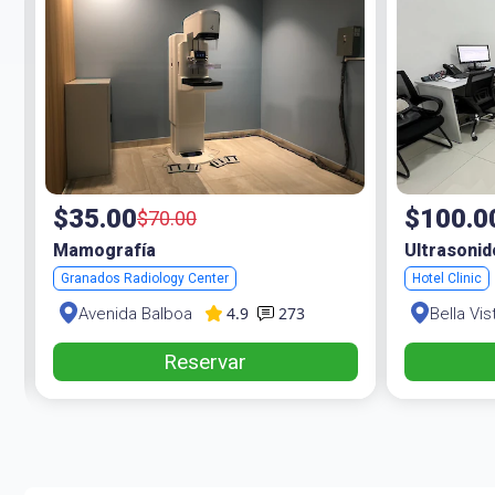
$35.00
$100.0
$70.00
Mamografía
Ultrasonid
Granados Radiology Center
Hotel Clinic
4.9
273
Avenida Balboa
Bella Vis
Reservar