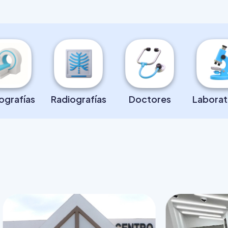
FÍAS
RIOS
S
grafías
Radiografías
Doctores
Laborat
IENTOS
 MÉDICOS