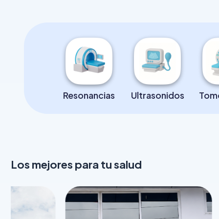
RADIOGRA
LABORATO
CONSULTA
Resonancias
Ultrasonidos
Tomo
PAQUETES
PROCEDIM
Los mejores para tu salud
EXÁMENES