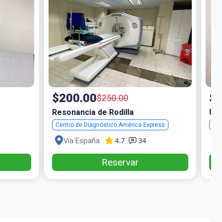
$200.00
$4
$250.00
Resonancia de Rodilla
Ult
Centro de Diagnóstico América Express
Clí
4.7
34
Vía España
Reservar