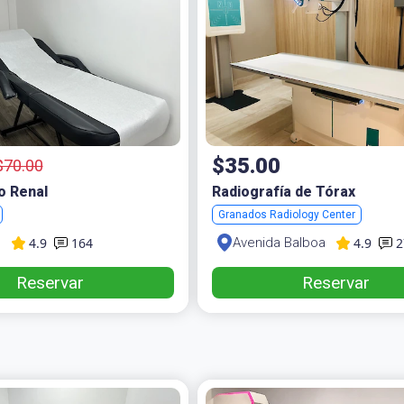
$35.00
$70.00
o Renal
Radiografía de Tórax
Granados Radiology Center
4.9
4.9
164
2
l
Avenida Balboa
Reservar
Reservar