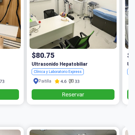
$80.75
$4
Ultrasonido Hepatobiliar
Ult
Clínica y Laboratorio Express
CD
4.6
73
33
Paitilla
Reservar