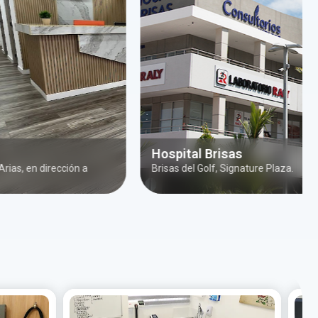
Hospital Brisas
S
ón a
Brisas del Golf, Signature Plaza.
Ar