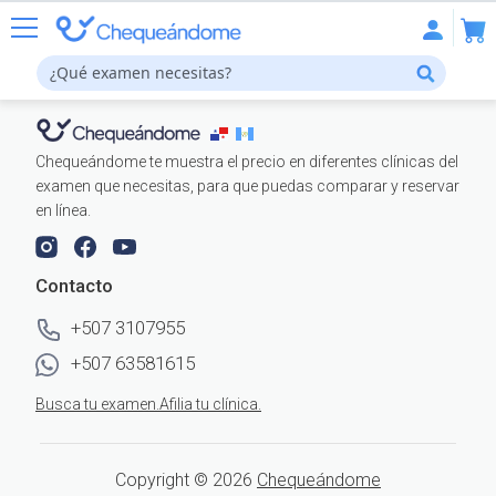
Chequeándome te muestra el precio en diferentes clínicas del
examen que necesitas, para que puedas comparar y reservar
en línea.
Resonancias más buscadas
Elige y encuentra el precio en diferentes clínicas.
Contacto
+507 3107955
Columna Lumbar Simple
Columna Cervical Simple
+507 63581615
Rodilla Simple
Hombro Simple
Busca tu examen.
Afilia tu clínica.
Tobillo Simple
Cardíaca
Ver todas las resonancias
Copyright © 2026
Chequeándome