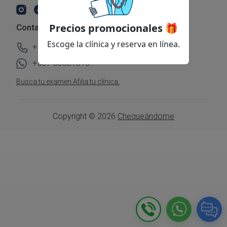
Precios promocionales 🎁
Contacto
Escoge la clínica y reserva en línea.
+507 3107955
+507 63581615
Busca tu examen.
Afilia tu clínica.
Copyright © 2026
Chequeándome
Ayuda
Cerrar