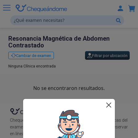
Resonancia Magnética de Abdomen
Contrastado
Cambiar de examen
Filtrar por ubicación
Ninguna Clínica encontrada
No se encontraron resultados.
Chequeándome te muestra el precio en diferentes clínicas del
examen que necesitas, para que puedas comparar y reservar
en línea.