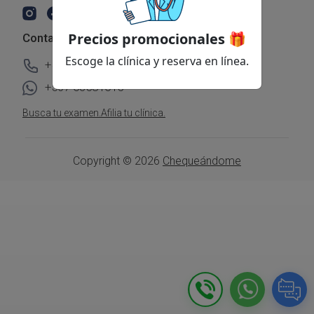
Precios promocionales 🎁
Contacto
Escoge la clínica y reserva en línea.
+507 3107955
+507 63581615
Busca tu examen.
Afilia tu clínica.
Copyright © 2026
Chequeándome
Ayuda
Cerrar