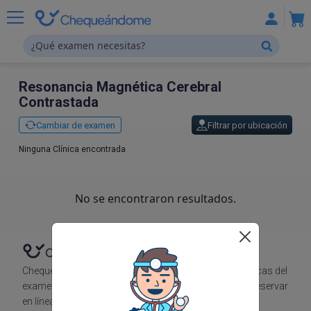
Resonancia Magnética Cerebral
Contrastada
Cambiar de examen
Filtrar por ubicación
Ninguna Clínica encontrada
No se encontraron resultados.
Chequeándome te muestra el precio en diferentes clínicas del
examen que necesitas, para que puedas comparar y reservar
en línea.